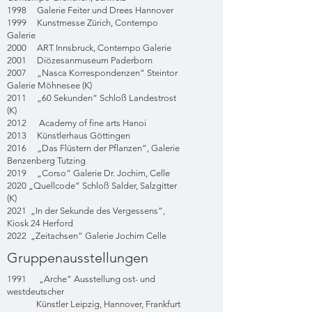
1998 Galerie Feiter und Drees Hannover
1999 Kunstmesse Zürich, Contempo
Galerie
2000 ART Innsbruck, Contempo Galerie
2001 Diözesanmuseum Paderborn
2007 „Nasca Korrespondenzen“ Steintor
Galerie Möhnesee (K)
2011 „60 Sekunden“ Schloß Landestrost
(K)
2012 Academy of fine arts Hanoi
2013 Künstlerhaus Göttingen
2016 „Das Flüstern der Pflanzen“, Galerie
Benzenberg Tutzing
2019 „Corso“ Galerie Dr. Jochim, Celle
2020 „Quellcode“ Schloß Salder, Salzgitter
(K)
2021 „In der Sekunde des Vergessens“,
Kiosk 24 Herford
2022 „Zeitachsen“ Galerie Jochim Celle
Gruppenausstellungen
1991 „Arche“ Ausstellung ost- und
westdeutscher
Künstler Leipzig, Hannover, Frankfurt