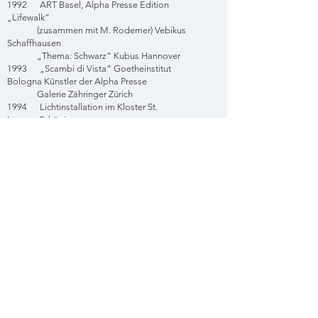
1992 ART Basel, Alpha Presse Edition
„Lifewalk“
(zusammen mit M. Rodemer) Vebikus
Schaffhausen
„Thema: Schwarz“ Kubus Hannover
1993 „Scambi di Vista“ Goetheinstitut
Bologna Künstler der Alpha Presse
Galerie Zähringer Zürich
1994 Lichtinstallation im Kloster St.
Lorenz, Schöningen
1995 „Tady a Tam“ Preussag Hannover
„Künstlerbücher“
Herzog August Bibliothek
Wolfenbüttel
1996 ART Frankfurt, Alpha Presse Edition
Kleinplastik in Norddeutschland,
Galerie Kolbien Garbsen
Künstlertage Hermannshof Völksen
1997 „Wandlungen“ Kunstobjekt
Litfaßsäule Hannover
1998 Galerie im Park, Bremen
2000 15. Triennale für Originalgrafik
Grenchen
„Schirmherrschaft“ NN-Fabrik,
Siegendorf, Österreich