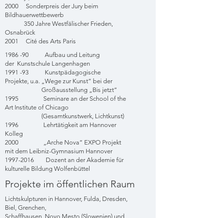
2000 Sonderpreis der Jury beim
Bildhauerwettbewerb
350 Jahre Westfälischer Frieden,
Osnabrück
2001 Cité des Arts Paris
1986 -90 Aufbau und Leitung
der Kunstschule Langenhagen
1991 -93 Kunstpädagogische
Projekte, u.a. „Wege zur Kunst“ bei der
Großausstellung „Bis jetzt“
1995 Seminare an der School of the
Art Institute of Chicago
(Gesamtkunstwerk, Lichtkunst)
1996 Lehrtätigkeit am Hannover
Kolleg
2000 „Arche Nova“ EXPO Projekt
mit dem Leibniz-Gymnasium Hannover
1997-2016
Dozent an der Akademie für
kulturelle Bildung Wolfenbüttel
Projekte im öffentlichen Raum
Lichtskulpturen in Hannover, Fulda, Dresden,
Biel, Grenchen,
Schaffhausen, Novo Mesto (Slowenien) und