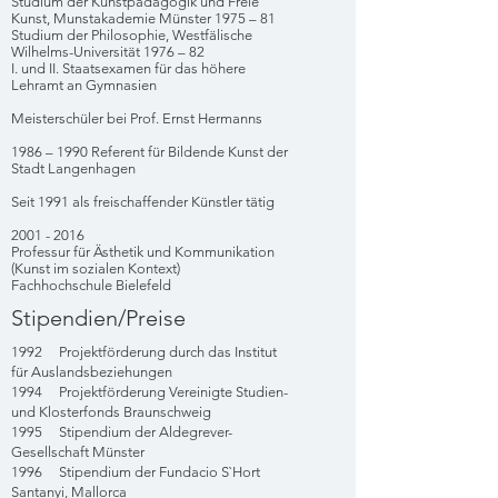
Studium der Kunstpädagogik und Freie
Kunst, Munstakademie Münster 1975 – 81
Studium der Philosophie, Westfälische
Wilhelms-Universität 1976 – 82
I. und II. Staatsexamen für das höhere
Lehramt an Gymnasien
Meisterschüler bei Prof. Ernst Hermanns
1986 – 1990 Referent für Bildende Kunst der
Stadt Langenhagen
Seit 1991 als freischaffender Künstler tätig
2001 - 2016
Professur für Ästhetik und Kommunikation
(Kunst im sozialen Kontext)
Fachhochschule Bielefeld
Stipendien/Preise
1992 Projektförderung durch das Institut
für Auslandsbeziehungen
1994 Projektförderung Vereinigte Studien-
und Klosterfonds Braunschweig
1995 Stipendium der Aldegrever-
Gesellschaft Münster
1996 Stipendium der Fundacio S`Hort
Santanyi, Mallorca